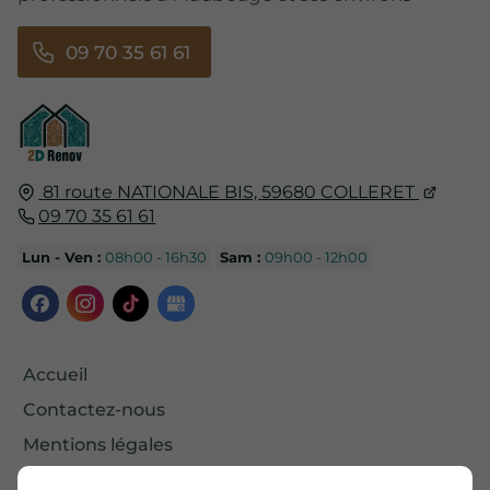
09 70 35 61 61
81 route NATIONALE BIS,
59680
COLLERET
09 70 35 61 61
Lun - Ven :
08h00 - 16h30
Sam :
09h00 - 12h00
Accueil
Contactez-nous
Mentions légales
Plan du site